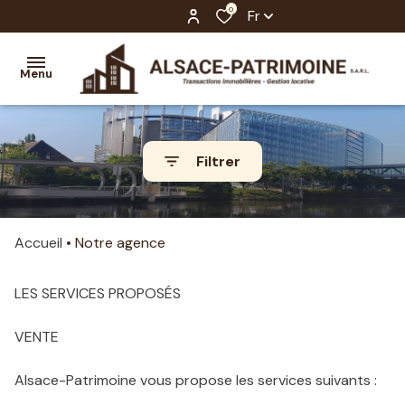
0
Fr
Menu
gestion
Filtrer
locations
ventes
Accueil
Notre agence
notre
agence
LES SERVICES PROPOSÉS
contact
VENTE
Alsace-Patrimoine vous propose les services suivants :