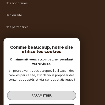
nos honoraires
plan du site
nos partenaires
mentions légales
Comme beaucoup, notre site
utilise les cookies
admin
On aimerait vous accompagner pendant
politique rgpd
votre visite.
En poursuivant, vous acceptez l'utilisation des
cookies par ce site, afin de vous proposer des
cookies
contenus adaptés et réaliser des statistiques !
© 2026 | Tous droits réservés
PARAMÉTRER